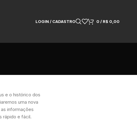
LOGIN / CADASTRO
0
/
R$
0,00
s e o histórico dos
riaremos uma nova
s as informações
rápido e fácil.