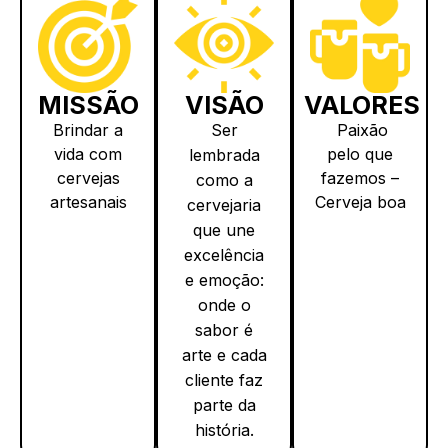
MISSÃO
VISÃO
VALORES
Brindar a
Ser
Paixão
vida com
pelo que
lembrada
cervejas
fazemos –
como a
artesanais
Cerveja boa
cervejaria
de alma
começa
que une
autêntica,
com amor
excelência
feitas com
pelo ofício.
e emoção:
qualidade,
Qualidade
onde o
paixão e
sem atalhos
sabor é
propósito
– Cada
arte e cada
— para
ingrediente,
cliente faz
transformar
um
parte da
cada gole
compromisso.
história.
em uma
Atendimento