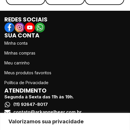
experiência
com
inesquecível.
verdade –
REDES SOCIAIS
Gente
servindo
gente, com
SUA CONTA
sorriso e
Minha conta
respeito.
Minhas compras
Autenticidade
– Não
Meu carrinho
seguimos
Meus produtos favoritos
tendências,
criamos
Política de Privacidade
momentos.
ATENDIMENTO
Responsabilidade
Segunda à Sexta das 11h às 19h.
–
(11) 92647-8017
Brindamos
contato@arkangelbeer.com.br
o sabor,
FORMAS DE PAGAMENTO
Valorizamos sua privacidade
respeitando