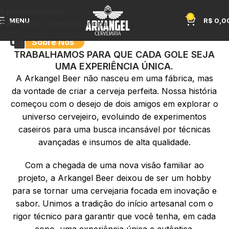
Ir para a navegação
0
MENU
R$
0,0
Pular para o conteúdo principal
Sobre Nós
TRABALHAMOS PARA QUE CADA GOLE SEJA
UMA EXPERIÊNCIA ÚNICA.
A Arkangel Beer não nasceu em uma fábrica, mas
da vontade de criar a cerveja perfeita. Nossa história
começou com o desejo de dois amigos em explorar o
universo cervejeiro, evoluindo de experimentos
caseiros para uma busca incansável por técnicas
avançadas e insumos de alta qualidade.
Com a chegada de uma nova visão familiar ao
projeto, a Arkangel Beer deixou de ser um hobby
para se tornar uma cervejaria focada em inovação e
sabor. Unimos a tradição do início artesanal com o
rigor técnico para garantir que você tenha, em cada