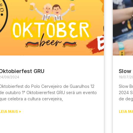
Oktobierfest GRU
Slow 
24/09/2024
19/07/2
Oktobierfest do Polo Cervejeiro de Guarulhos 12
Slow B
de outubro 1° Oktobiererfest GRU será um evento
2024 S
que celebra a cultura cervejeira,
de deg
compra
LEIA MAIS »
LEIA MA