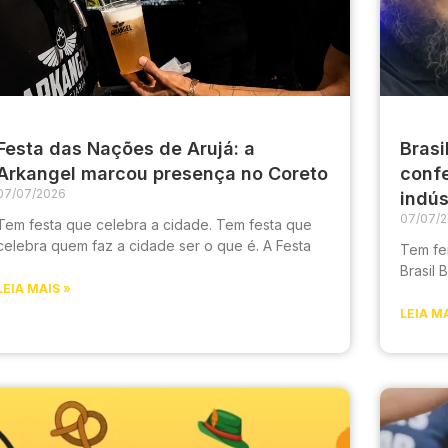
Festa das Nações de Arujá: a
Brasi
Arkangel marcou presença no Coreto
confe
07/07/2026
indús
07/07/
Tem festa que celebra a cidade. Tem festa que
celebra quem faz a cidade ser o que é. A Festa
Tem fei
Brasil
LEIA MAIS »
LEIA MA