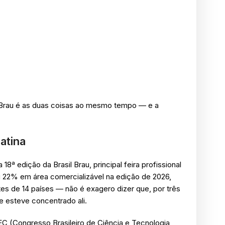
il Brau é as duas coisas ao mesmo tempo — e a
atina
18ª edição da Brasil Brau, principal feira profissional
u 22% em área comercializável na edição de 2026,
es de 14 países — não é exagero dizer que, por três
e esteve concentrado ali.
EC (Congresso Brasileiro de Ciência e Tecnologia