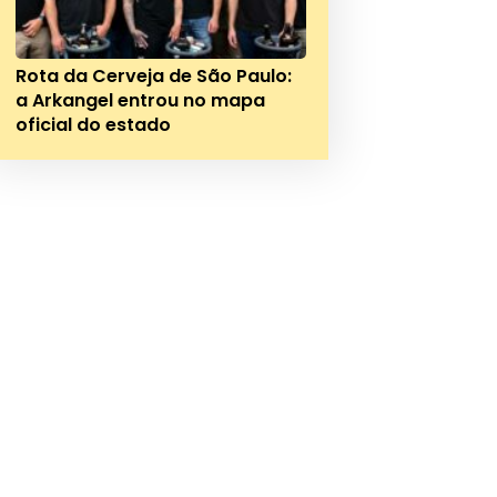
Rota da Cerveja de São Paulo:
a Arkangel entrou no mapa
oficial do estado