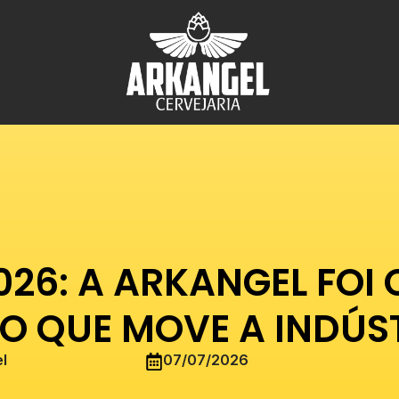
Blog
Home
Uncategorized
026: A ARKANGEL FOI
 O QUE MOVE A INDÚS
l
07/07/2026