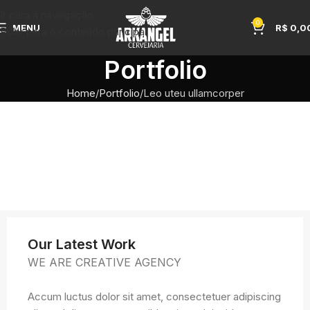
Ir para a navegação
0
MENU
R$
0,0
Pular para o conteúdo principal
Portfolio
Home
Portfolio
Leo uteu ullamcorper
Our Latest Work
WE ARE CREATIVE AGENCY
Accum luctus dolor sit amet, consectetuer adipiscing