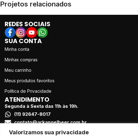
Projetos relacionados
REDES SOCIAIS
Suspendisse quam at vestibulum
Kitchen
SUA CONTA
Minha conta
Minhas compras
Meu carrinho
Meus produtos favoritos
Política de Privacidade
ATENDIMENTO
Segunda à Sexta das 11h às 19h.
(11) 92647-8017
contato@arkangelbeer.com.br
FORMAS DE PAGAMENTO
Valorizamos sua privacidade