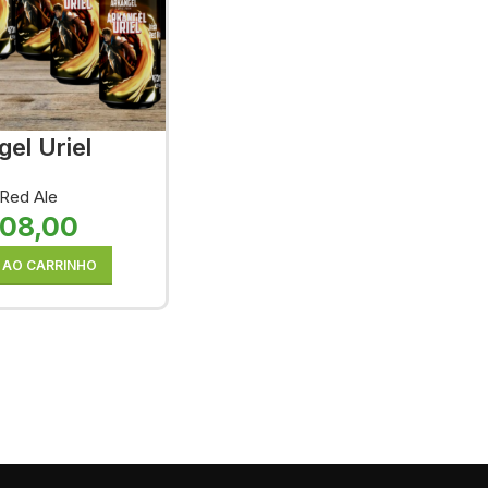
el Uriel
 Red Ale
08,00
 AO CARRINHO