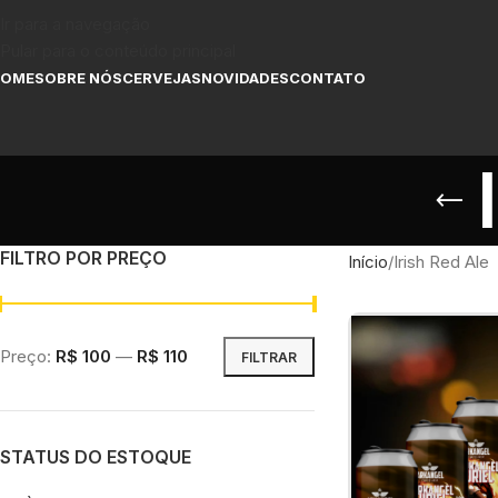
Ir para a navegação
Pular para o conteúdo principal
HOME
SOBRE NÓS
CERVEJAS
NOVIDADES
CONTATO
FILTRO POR PREÇO
Início
Irish Red Ale
Preço:
R$ 100
—
R$ 110
FILTRAR
STATUS DO ESTOQUE