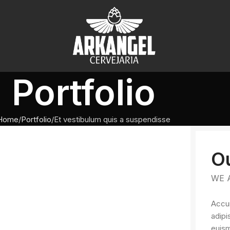
Portfolio
Home
Portfolio
Et vestibulum quis a suspendisse
O
WE 
Accum
adipi
euism