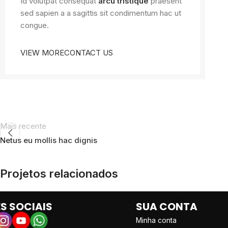
Id volutpat consequat
arcu tristique
praesent
sed sapien a a sagittis sit condimentum hac ut
congue.
VIEW MORE
CONTACT US
Mais recente
Netus eu mollis hac dignis
Projetos relacionados
S SOCIAIS
SUA CONTA
Decor
Rhoncus quisque sollicitudin
Minha conta