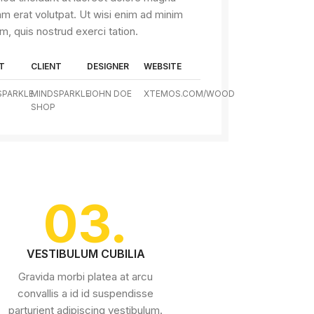
am erat volutpat. Ut wisi enim ad minim
m, quis nostrud exerci tation.
T
CLIENT
DESIGNER
WEBSITE
SPARKLE
MINDSPARKLE
JOHN DOE
XTEMOS.COM/WOOD
SHOP
03.
VESTIBULUM CUBILIA
Gravida morbi platea at arcu
convallis a id id suspendisse
parturient adipiscing vestibulum.