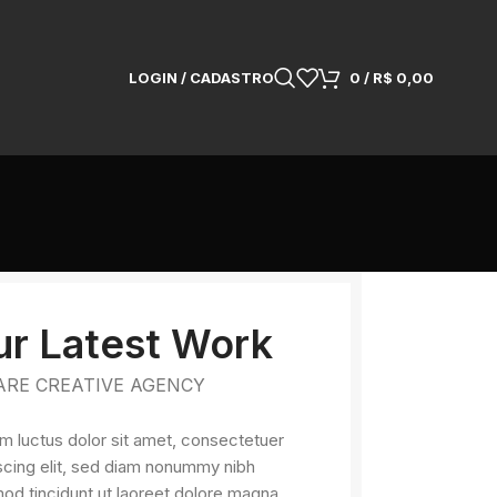
LOGIN / CADASTRO
0
/
R$
0,00
ur Latest Work
ARE CREATIVE AGENCY
 luctus dolor sit amet, consectetuer
scing elit, sed diam nonummy nibh
od tincidunt ut laoreet dolore magna