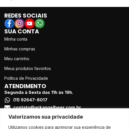
REDES SOCIAIS
Et vestibulum quis a suspendisse
Decor
SUA CONTA
Minha conta
Minhas compras
Meu carrinho
Meus produtos favoritos
Política de Privacidade
ATENDIMENTO
Segunda à Sexta das 11h às 19h.
(11) 92647-8017
contato@arkangelbeer.com.br
FORMAS DE PAGAMENTO
Valorizamos sua privacidade
Utilizamos cookies para aprimorar sua experiência de