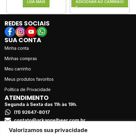
LEIA MAIS
ADICIONAR AO CARRINHO
REDES SOCIAIS
SUA CONTA
Minha conta
Minhas compras
Meu carrinho
Meus produtos favoritos
Política de Privacidade
ATENDIMENTO
Segunda à Sexta das 11h às 19h.
(11) 92647-8017
contato@arkangelbeer.com.br
FORMAS DE PAGAMENTO
Valorizamos sua privacidade